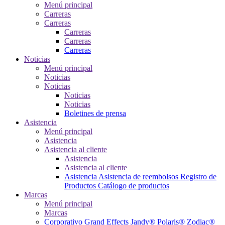
Menú principal
Carreras
Carreras
Carreras
Carreras
Carreras
Noticias
Menú principal
Noticias
Noticias
Noticias
Noticias
Boletines de prensa
Asistencia
Menú principal
Asistencia
Asistencia al cliente
Asistencia
Asistencia al cliente
Asistencia
Asistencia de reembolsos
Registro de
Productos
Catálogo de productos
Marcas
Menú principal
Marcas
Corporativo
Grand Effects
Jandy®
Polaris®
Zodiac®