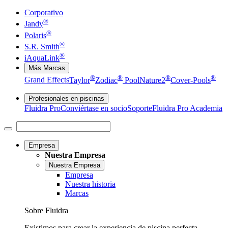
Corporativo
®
Jandy
®
Polaris
®
S.R. Smith
®
iAquaLink
Más Marcas
®
®
®
®
Grand Effects
Taylor
Zodiac
Pool
Nature2
Cover-Pools
Profesionales en piscinas
Fluidra Pro
Conviértase en socio
Soporte
Fluidra Pro Academia
Empresa
Nuestra Empresa
Nuestra Empresa
Empresa
Nuestra historia
Marcas
Sobre Fluidra
Existimos para crear la experiencia de piscina perfecta