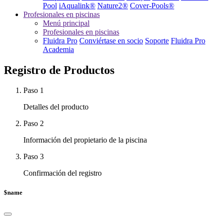
Pool
iAqualink®
Nature2®
Cover-Pools®
Profesionales en piscinas
Menú principal
Profesionales en piscinas
Fluidra Pro
Conviértase en socio
Soporte
Fluidra Pro
Academia
Registro de Productos
Paso 1
Detalles del producto
Paso 2
Información del propietario de la piscina
Paso 3
Confirmación del registro
$name