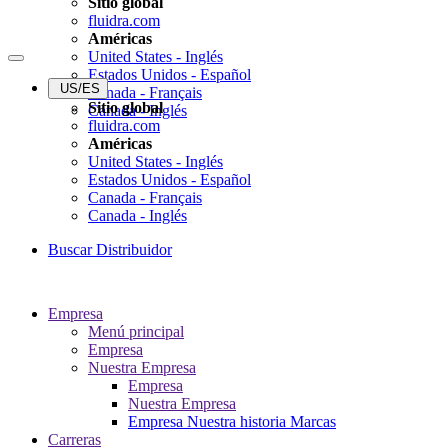
Sitio global
fluidra.com
Américas
United States - Inglés
Estados Unidos - Español
US/ES
Canada - Français
Sitio global
Canada - Inglés
fluidra.com
Américas
United States - Inglés
Estados Unidos - Español
Canada - Français
Canada - Inglés
Buscar Distribuidor
Empresa
Menú principal
Empresa
Nuestra Empresa
Empresa
Nuestra Empresa
Empresa
Nuestra historia
Marcas
Carreras